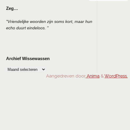
Berichte
Zeg…
pagineri
"Vriendelijke woorden zijn soms kort, maar hun
echo duurt eindeloos. "
Archief Wissewassen
Archief
Wissewassen
Aangedreven door
Anima
&
WordPress.