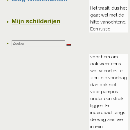
de
Het waait, dus het
inhoud
gaat wel met de
Mijn schilderijen
hitte vanochtend.
Een rustig
wandelingetje
Zoeken
Zoek
met Mickey kan
Zoeken
weer eens. Leuk
voor hem om
ook weer eens
naar:
wat vriendjes te
zien, die vandaag
dan ook niet
voor pampus
onder een struik
liggen. En
inderdaad, langs
de weg zien we
in een