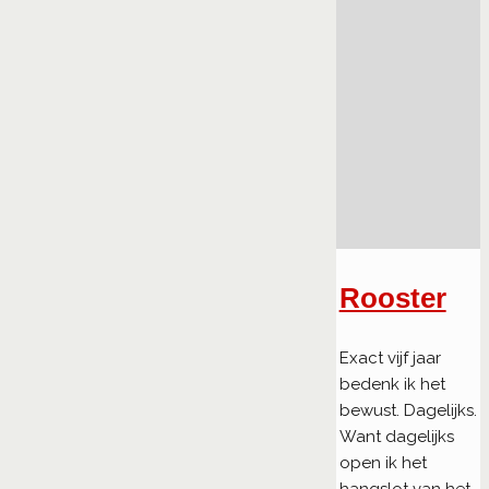
achter
de
foto"
Rooster
Exact vijf jaar
bedenk ik het
bewust. Dagelijks.
Want dagelijks
open ik het
hangslot van het