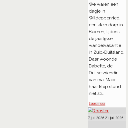
We waren een
dagje in
Wildeppenried,
een klein dorp in
Beieren, tijdens
de jaarlijkse
wandelvakantie
in Zuid-Duitsland.
Daar woonde
Babette, de
Duitse vriendin
van ma. Maar
haar klep stond
niet stil.
"1966
Lees meer
–
Konijn.
7 juli 2026
21 juli 2026
Het
verhaal